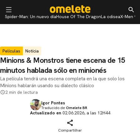
Spider-Man: Un nuevo día
House Of The Dragon
La odisea
X-Men 97
Películas
Notícia
Minions & Monstros tiene escena de 15
minutos hablada sólo en minionés
La película tendrá una escena completa en la que solo los
Minions hablarán usando su dialecto clásico
2 min de lectura
Igor Pontes
Traducido de
Omelete BR
Actualizado en
02.06.2026, a las 12H44
Compartilhar