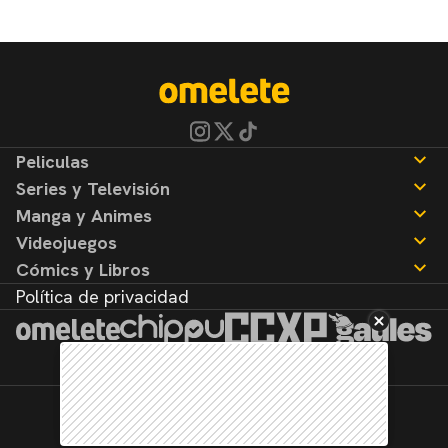
Peliculas
Series y Televisión
Noticias
Manga y Animes
Reseñas
Noticias
Videojuegos
Reseñas
Noticias
Cómics y Libros
Reseñas
Noticias
Política de privacidad
Reseñas
Noticias
Reseñas
©2026. Todos los derechos reservados.