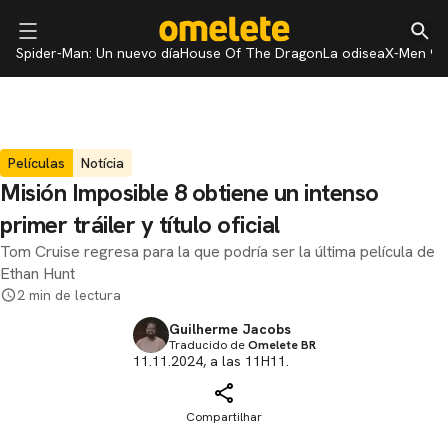
Spider-Man: Un nuevo día
House Of The Dragon
La odisea
X-Men 97
Películas
Notícia
Misión Imposible 8 obtiene un intenso
primer tráiler y título oficial
Tom Cruise regresa para la que podría ser la última película de
Ethan Hunt
2 min de lectura
Guilherme Jacobs
Traducido de
Omelete BR
11.11.2024, a las 11H11.
Compartilhar