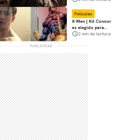
3
Películas
X-Men | Kit Connor
es elegido para
interpretar a
2 min de lectura
Cíclope en la nueva
película
PUBLICIDAD