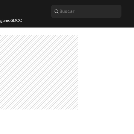
lígamo
SDCC