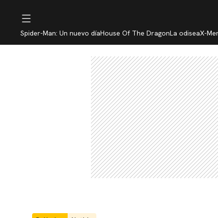
Spider-Man: Un nuevo día
House Of The Dragon
La odisea
X-Me