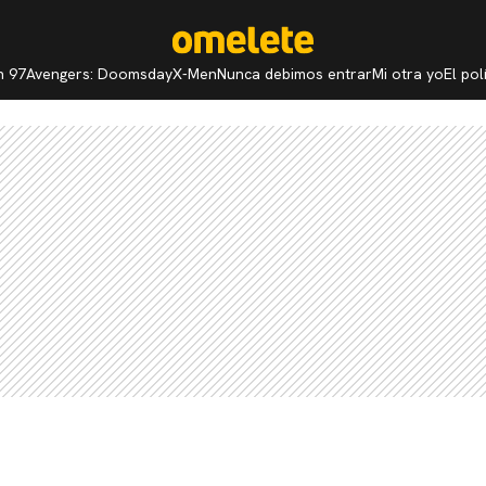
n 97
Avengers: Doomsday
X-Men
Nunca debimos entrar
Mi otra yo
El po