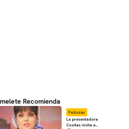
melete Recomienda
Películas
La presentadora
Cositas invita a