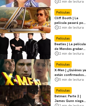
visitar el
2 min de lectura
Campamento
Miasma
Películas
Cliff Booth | La
película pasará por
nuevas filmaciones
2 min de lectura
con un nuevo DF
Películas
Beatles | La película
de Mendes grabará
escenas en la
2 min de lectura
icónica calle
Películas
X-Men | ¿Quiénes ya
están confirmados
en la película de
5 min de lectura
Marvel? Rumoros y
favoritos
Películas
Batman: Parte 2 |
James Gunn niega
que se filme la parte
2 min de lectura