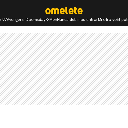
n 97
Avengers: Doomsday
X-Men
Nunca debimos entrar
Mi otra yo
El po