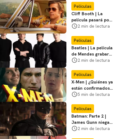
Miasma
Películas
Cliff Booth | La
película pasará por
nuevas filmaciones
2 min de lectura
con un nuevo DF
Películas
Beatles | La película
de Mendes grabará
escenas en la
2 min de lectura
icónica calle
Películas
X-Men | ¿Quiénes ya
están confirmados
en la película de
5 min de lectura
Marvel? Rumoros y
favoritos
Películas
Batman: Parte 2 |
James Gunn niega
que se filme la parte
2 min de lectura
3