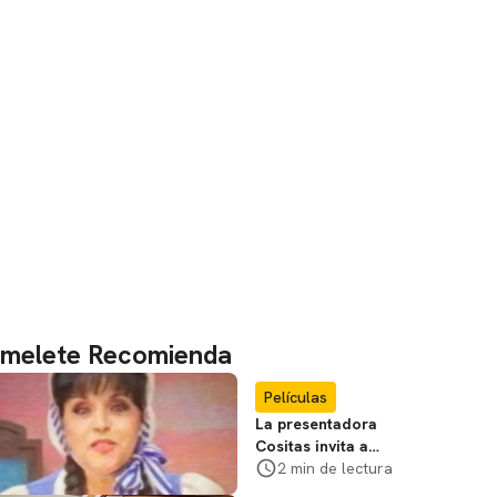
melete Recomienda
Películas
La presentadora
Cositas invita a
visitar el
2 min de lectura
Campamento