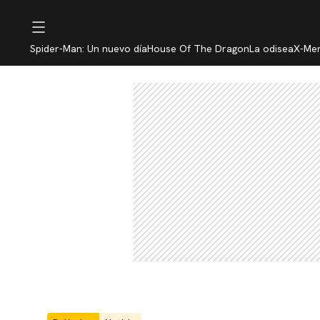
Spider-Man: Un nuevo día
House Of The Dragon
La odisea
X-Me