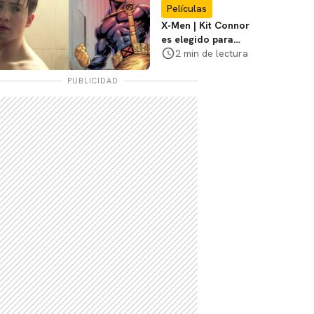
Películas
X-Men | Kit Connor
es elegido para
interpretar a
2 min de lectura
Cíclope en la nueva
película
PUBLICIDAD