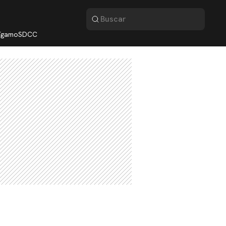
lígamo
SDCC