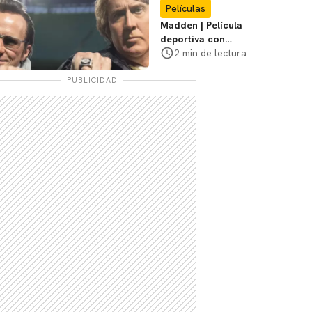
Películas
Madden | Película
deportiva con
Nicolas Cage tendrá
2 min de lectura
estreno limitado en
cines
PUBLICIDAD