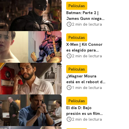
favoritos
Películas
Batman: Parte 2 |
James Gunn niega
que se filme la parte
2 min de lectura
3
Películas
X-Men | Kit Connor
es elegido para
interpretar a
2 min de lectura
Cíclope en la nueva
película
Películas
¿Wagner Moura
está en el reboot de
X-Men? El actor lo
1 min de lectura
aclara
Películas
El día D: Bajo
presión es un film
bélico distinto lleno
2 min de lectura
de tensión