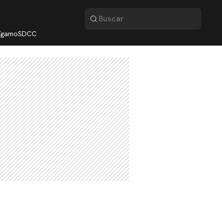
lígamo
SDCC