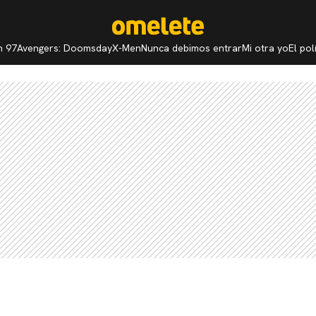
n 97
Avengers: Doomsday
X-Men
Nunca debimos entrar
Mi otra yo
El po