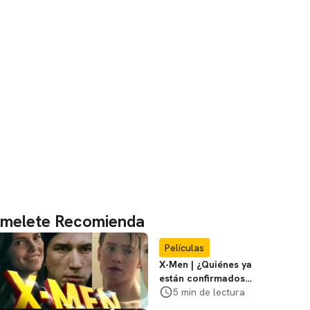
melete Recomienda
Películas
X-Men | ¿Quiénes ya
están confirmados
en la película de
5 min de lectura
Marvel? Rumoros y