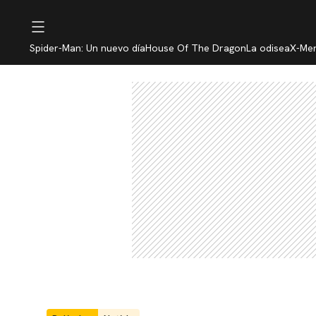
Spider-Man: Un nuevo día
House Of The Dragon
La odisea
X-Me