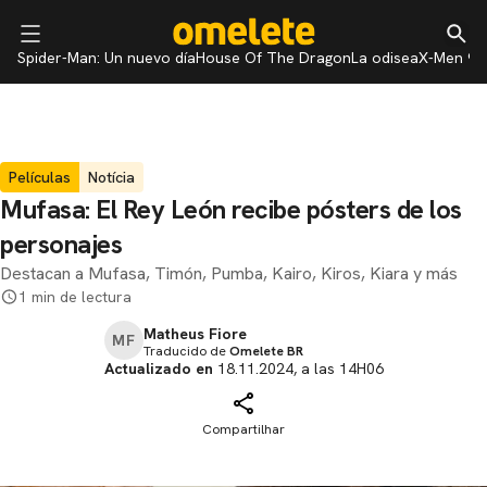
Spider-Man: Un nuevo día
House Of The Dragon
La odisea
X-Men 97
Películas
Notícia
Mufasa: El Rey León recibe pósters de los
personajes
Destacan a Mufasa, Timón, Pumba, Kairo, Kiros, Kiara y más
1 min de lectura
Matheus Fiore
MF
Traducido de
Omelete BR
Actualizado en
18.11.2024, a las 14H06
Compartilhar