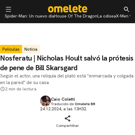
Spider-Man: Un nuevo día
House Of The Dragon
La odisea
X-Men 97
Películas
Notícia
Nosferatu | Nicholas Hoult salvó la prótesis
de pene de Bill Skarsgard
Según el actor, una reliquia del plató está "enmarcada y colgada
en la pared" de su casa
2 min de lectura
Caio Coletti
Traducido de
Omelete BR
24.12.2024, a las 13H32.
Compartilhar