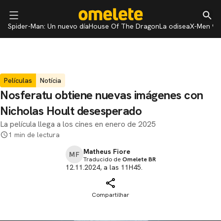
Spider-Man: Un nuevo día
House Of The Dragon
La odisea
X-Men 97
Películas
Notícia
Nosferatu obtiene nuevas imágenes con
Nicholas Hoult desesperado
La película llega a los cines en enero de 2025
1 min de lectura
Matheus Fiore
MF
Traducido de
Omelete BR
12.11.2024, a las 11H45.
Compartilhar