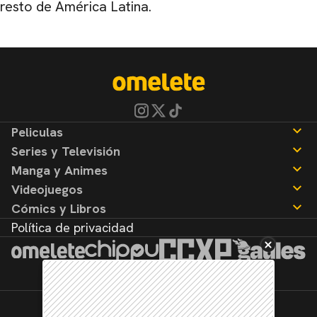
resto de América Latina.
Peliculas
Series y Televisión
Noticias
Manga y Animes
Reseñas
Noticias
Videojuegos
Reseñas
Noticias
Cómics y Libros
Reseñas
Noticias
Política de privacidad
Reseñas
Noticias
Reseñas
©2026. Todos los derechos reservados.