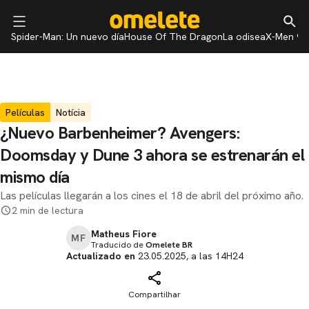
Spider-Man: Un nuevo día
House Of The Dragon
La odisea
X-Men 97
Películas
Notícia
¿Nuevo Barbenheimer? Avengers:
Doomsday y Dune 3 ahora se estrenarán el
mismo día
Las películas llegarán a los cines el 18 de abril del próximo año.
2 min de lectura
Matheus Fiore
MF
Traducido de
Omelete BR
Actualizado en
23.05.2025, a las 14H24
Compartilhar