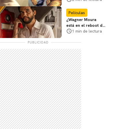
Cíclope en la nueva
película
Películas
¿Wagner Moura
está en el reboot de
X-Men? El actor lo
1 min de lectura
aclara
PUBLICIDAD