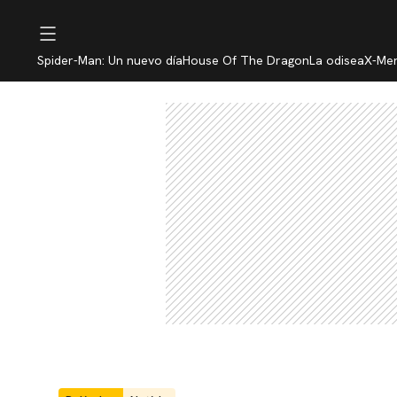
Spider-Man: Un nuevo día
House Of The Dragon
La odisea
X-Me