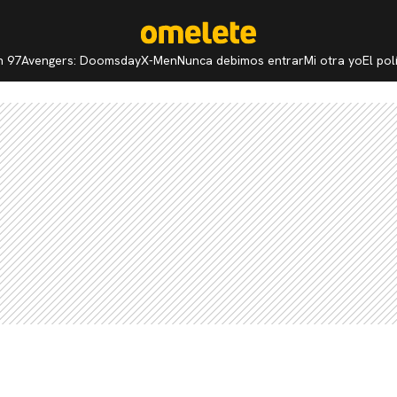
n 97
Avengers: Doomsday
X-Men
Nunca debimos entrar
Mi otra yo
El po