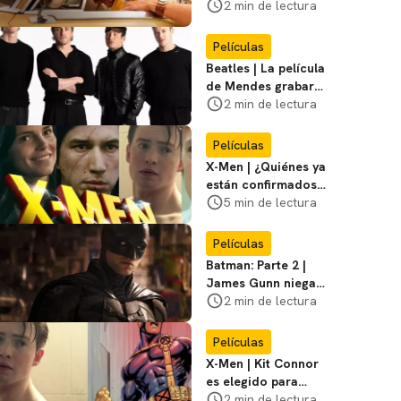
nuevas filmaciones
2 min de lectura
con un nuevo DF
Películas
Beatles | La película
de Mendes grabará
escenas en la
2 min de lectura
icónica calle
Películas
X-Men | ¿Quiénes ya
están confirmados
en la película de
5 min de lectura
Marvel? Rumoros y
favoritos
Películas
Batman: Parte 2 |
James Gunn niega
que se filme la parte
2 min de lectura
3
Películas
X-Men | Kit Connor
es elegido para
interpretar a
2 min de lectura