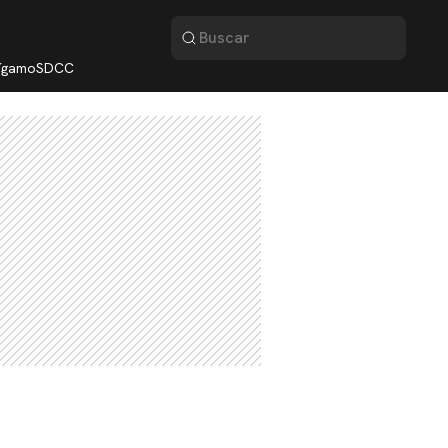
lígamo
SDCC