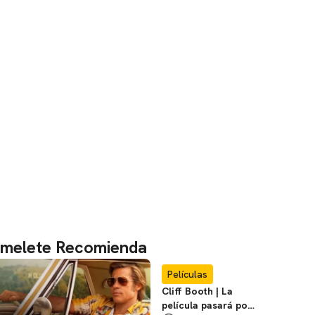
melete Recomienda
Películas
Cliff Booth | La
película pasará por