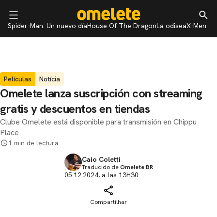
Spider-Man: Un nuevo día
House Of The Dragon
La odisea
X-Men 97
Películas
Notícia
Omelete lanza suscripción con streaming
gratis y descuentos en tiendas
Clube Omelete está disponible para transmisión en Chippu
Place
1 min de lectura
Caio Coletti
Traducido de
Omelete BR
05.12.2024, a las 13H30.
Compartilhar