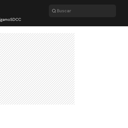
lígamo
SDCC