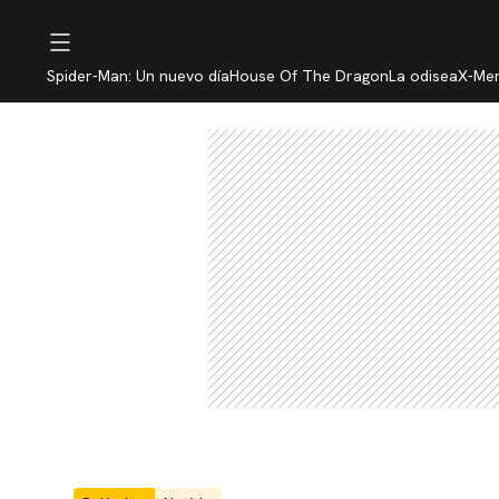
Spider-Man: Un nuevo día
House Of The Dragon
La odisea
X-Me