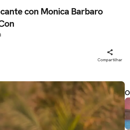
icante con Monica Barbaro
aCon
a
Compartilhar
O