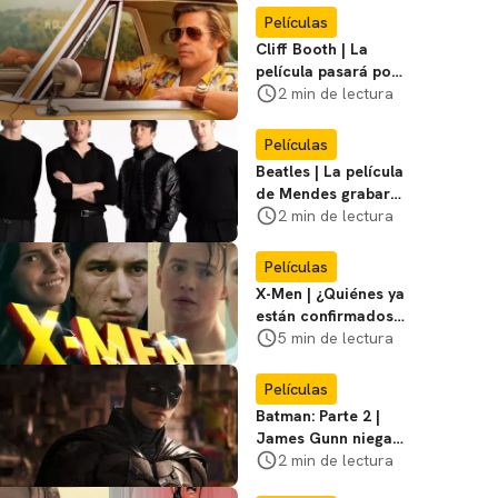
Miasma
Películas
Cliff Booth | La
película pasará por
nuevas filmaciones
2 min de lectura
con un nuevo DF
Películas
Beatles | La película
de Mendes grabará
escenas en la
2 min de lectura
icónica calle
Películas
X-Men | ¿Quiénes ya
están confirmados
en la película de
5 min de lectura
Marvel? Rumoros y
favoritos
Películas
Batman: Parte 2 |
James Gunn niega
que se filme la parte
2 min de lectura
3