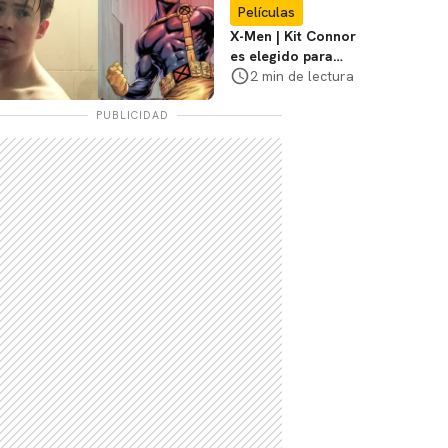
Películas
X-Men | Kit Connor
es elegido para
interpretar a
2 min de lectura
Cíclope en la nueva
película
PUBLICIDAD