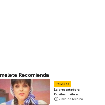
melete Recomienda
Películas
La presentadora
Cositas invita a
visitar el
2 min de lectura
Campamento