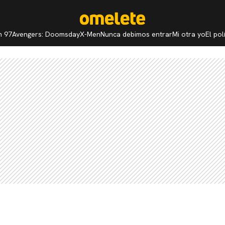
n 97
Avengers: Doomsday
X-Men
Nunca debimos entrar
Mi otra yo
El po