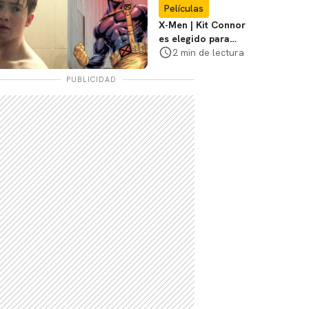
Películas
X-Men | Kit Connor
es elegido para
interpretar a
2 min de lectura
Cíclope en la nueva
película
PUBLICIDAD