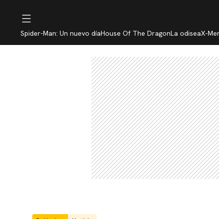
Spider-Man: Un nuevo día
House Of The Dragon
La odisea
X-Me