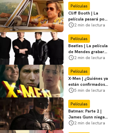
Miasma
Películas
Cliff Booth | La
película pasará por
nuevas filmaciones
2 min de lectura
con un nuevo DF
Películas
Beatles | La película
de Mendes grabará
escenas en la
2 min de lectura
icónica calle
Películas
X-Men | ¿Quiénes ya
están confirmados
en la película de
5 min de lectura
Marvel? Rumoros y
favoritos
Películas
Batman: Parte 2 |
James Gunn niega
que se filme la parte
2 min de lectura
3