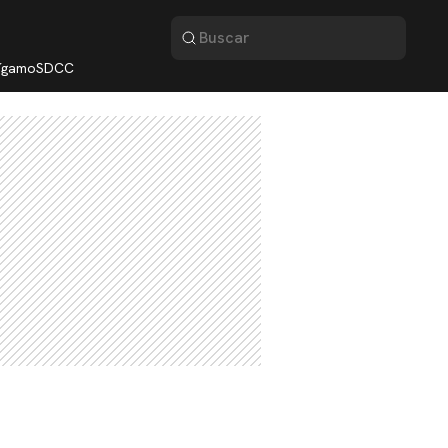
lígamo
SDCC