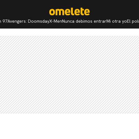
n 97
Avengers: Doomsday
X-Men
Nunca debimos entrar
Mi otra yo
El po