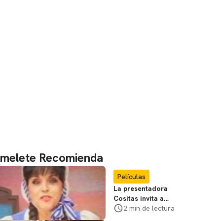
melete Recomienda
Películas
La presentadora
Cositas invita a
visitar el
2 min de lectura
Campamento