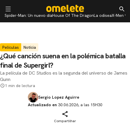
Spider-Man: Un nuevo día
House Of The Dragon
La odisea
X-Men 97
Películas
Notícia
¿Qué canción suena en la polémica batalla
final de Supergirl?
La película de DC Studios es la segunda del universo de James
Gunn
1 min de lectura
Sergio Lopez Aguirre
Actualizado en
30.06.2026, a las 15H30
Compartilhar