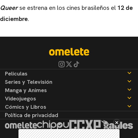
Queer
se estrena en los cines brasileños el
12 de
diciembre
.
Peliculas
Series y Televisión
Noticias
Manga y Animes
Reseñas
Noticias
Videojuegos
Reseñas
Noticias
Cómics y Libros
Reseñas
Noticias
Política de privacidad
Reseñas
Noticias
Reseñas