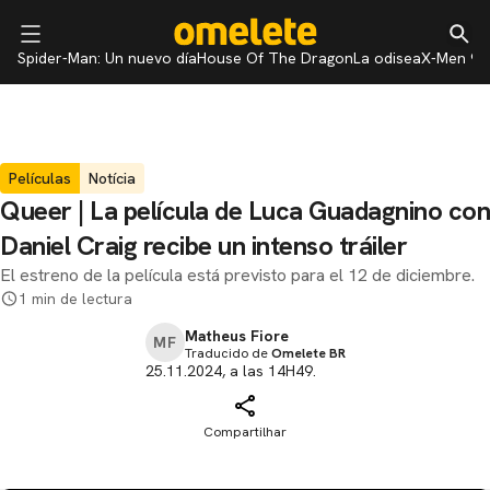
Spider-Man: Un nuevo día
House Of The Dragon
La odisea
X-Men 97
Películas
Notícia
Queer | La película de Luca Guadagnino con
Daniel Craig recibe un intenso tráiler
El estreno de la película está previsto para el 12 de diciembre.
1 min de lectura
Matheus Fiore
MF
Traducido de
Omelete BR
25.11.2024, a las 14H49.
Compartilhar