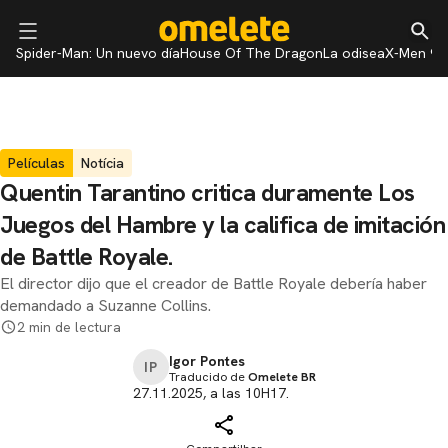
Spider-Man: Un nuevo día
House Of The Dragon
La odisea
X-Men 97
Películas
Notícia
Quentin Tarantino critica duramente Los
Juegos del Hambre y la califica de imitación
de Battle Royale.
El director dijo que el creador de Battle Royale debería haber
demandado a Suzanne Collins.
2 min de lectura
Igor Pontes
IP
Traducido de
Omelete BR
27.11.2025, a las 10H17.