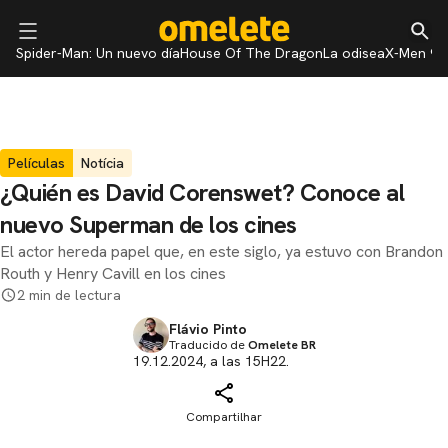
Spider-Man: Un nuevo día
House Of The Dragon
La odisea
X-Men 97
Películas
Notícia
¿Quién es David Corenswet? Conoce al
nuevo Superman de los cines
El actor hereda papel que, en este siglo, ya estuvo con Brandon
Routh y Henry Cavill en los cines
2 min de lectura
Flávio Pinto
Traducido de
Omelete BR
19.12.2024, a las 15H22.
Compartilhar