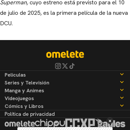
Superman,
cuyo estreno está previsto para el 10
de julio de 2025, es la primera película de la nueva
DCU.
Peliculas
Series y Televisión
Noticias
Manga y Animes
Reseñas
Noticias
Videojuegos
Reseñas
Noticias
Cómics y Libros
Reseñas
Noticias
Política de privacidad
Reseñas
Noticias
Reseñas