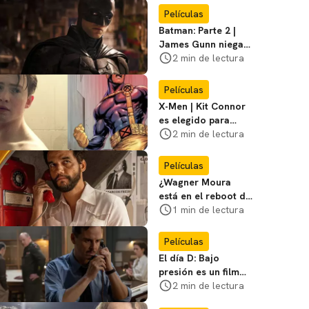
favoritos
Películas
Batman: Parte 2 |
James Gunn niega
que se filme la parte
2 min de lectura
3
Películas
X-Men | Kit Connor
es elegido para
interpretar a
2 min de lectura
Cíclope en la nueva
película
Películas
¿Wagner Moura
está en el reboot de
X-Men? El actor lo
1 min de lectura
aclara
Películas
El día D: Bajo
presión es un film
bélico distinto lleno
2 min de lectura
de tensión