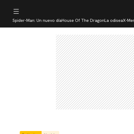
Spider-Man: Un nuevo día
House Of The Dragon
La odisea
X-Me