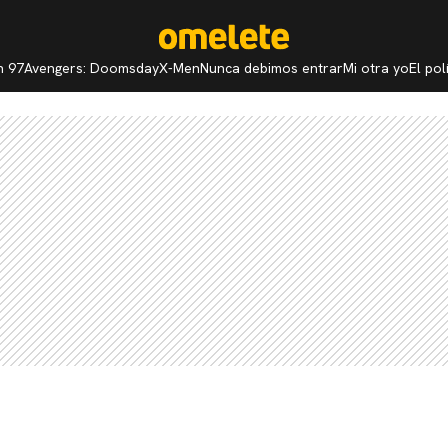
n 97
Avengers: Doomsday
X-Men
Nunca debimos entrar
Mi otra yo
El po