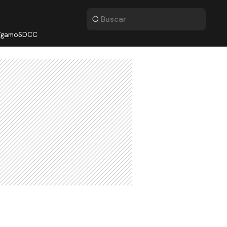
lígamo
SDCC