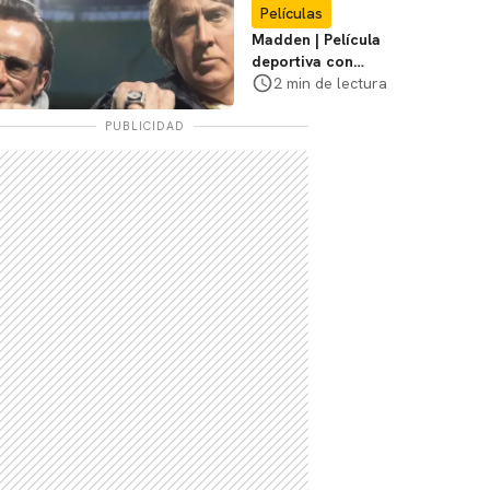
Películas
Madden | Película
deportiva con
Nicolas Cage tendrá
2 min de lectura
estreno limitado en
cines
PUBLICIDAD