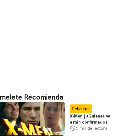
melete Recomienda
Películas
X-Men | ¿Quiénes ya
están confirmados
en la película de
5 min de lectura
Marvel? Rumoros y