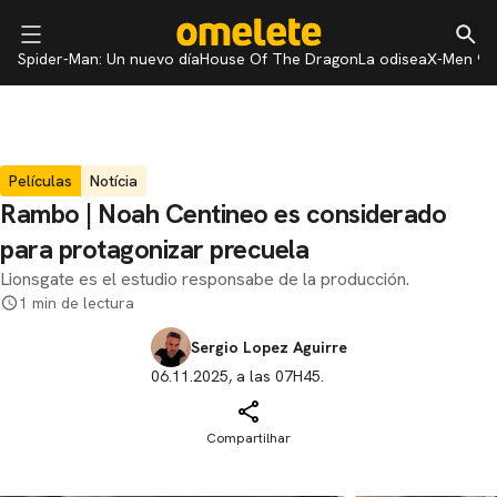
Spider-Man: Un nuevo día
House Of The Dragon
La odisea
X-Men 97
Películas
Notícia
Rambo | Noah Centineo es considerado
para protagonizar precuela
Lionsgate es el estudio responsabe de la producción.
1 min de lectura
Sergio Lopez Aguirre
06.11.2025, a las 07H45.
Compartilhar