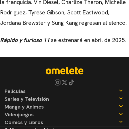
la franquicia. Vin Diesel, Charlize Theron, Michelle
Rodriguez, Tyrese Gibson, Scott Eastwood,
Jordana Brewster y Sung Kang regresan al elenco.
Rápido y furioso 11
se estrenará en abril de 2025.
Peliculas
Series y Televisión
Noticias
Manga y Animes
Reseñas
Noticias
Videojuegos
Reseñas
Noticias
Cómics y Libros
Reseñas
Noticias