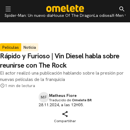
Spider-Man: Un nuevo día
House Of The Dragon
La odisea
X-Men 97
Películas
Notícia
Rápido y Furioso | Vin Diesel habla sobre
reunirse con The Rock
El actor realizó una publicación hablando sobre la presión por
nuevas películas de la franquicia
1 min de lectura
Matheus Fiore
MF
Traducido de
Omelete BR
28.11.2024, a las 12H05.
Compartilhar