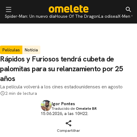
Spider-Man: Un nuevo día
House Of The Dragon
La odisea
X-Men 97
Películas
Notícia
Rápidos y Furiosos tendrá cubeta de
palomitas para su relanzamiento por 25
años
La película volverá a los cines estadounidenses en agosto
2 min de lectura
Igor Pontes
Traducido de
Omelete BR
15.06.2026, a las 10H22.
Compartilhar