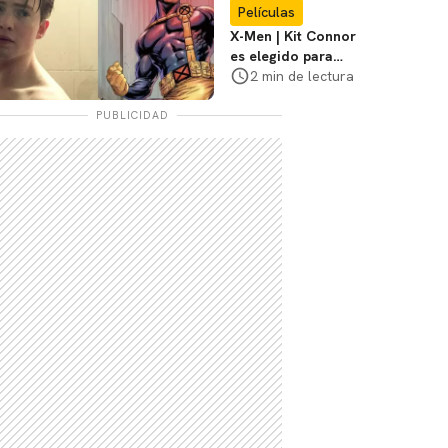
Películas
X-Men | Kit Connor
es elegido para
interpretar a
2 min de lectura
Cíclope en la nueva
película
PUBLICIDAD