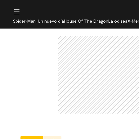
Spider-Man: Un nuevo día
House Of The Dragon
La odisea
X-Me