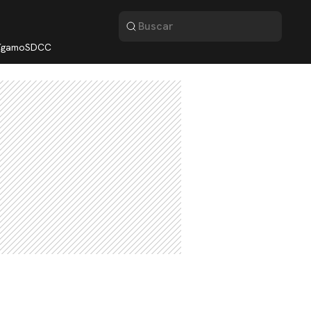
lígamo
SDCC