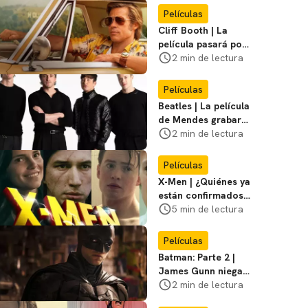
Miasma
Películas
Cliff Booth | La
película pasará por
nuevas filmaciones
2 min de lectura
con un nuevo DF
Películas
Beatles | La película
de Mendes grabará
escenas en la
2 min de lectura
icónica calle
Películas
X-Men | ¿Quiénes ya
están confirmados
en la película de
5 min de lectura
Marvel? Rumoros y
favoritos
Películas
Batman: Parte 2 |
James Gunn niega
que se filme la parte
2 min de lectura
3