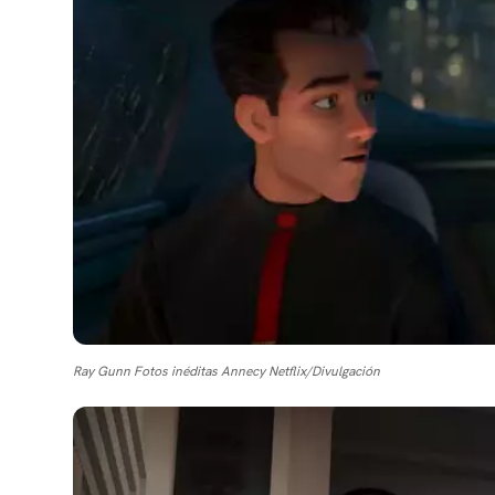
Ray Gunn Fotos inéditas Annecy Netflix/Divulgación