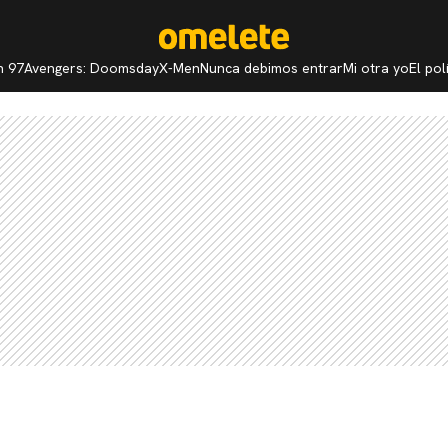
n 97
Avengers: Doomsday
X-Men
Nunca debimos entrar
Mi otra yo
El po