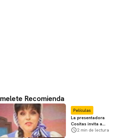
melete Recomienda
Películas
La presentadora
Cositas invita a
visitar el
2 min de lectura
Campamento