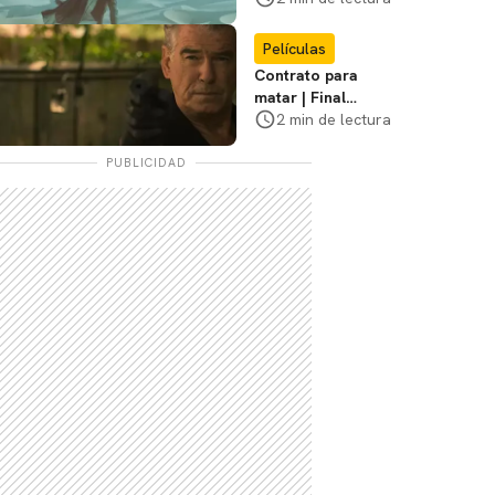
diferencias
Películas
Contrato para
matar | Final
explicado, ¿Qué
2 min de lectura
pasó realmente con
Stan y Beggar?
PUBLICIDAD