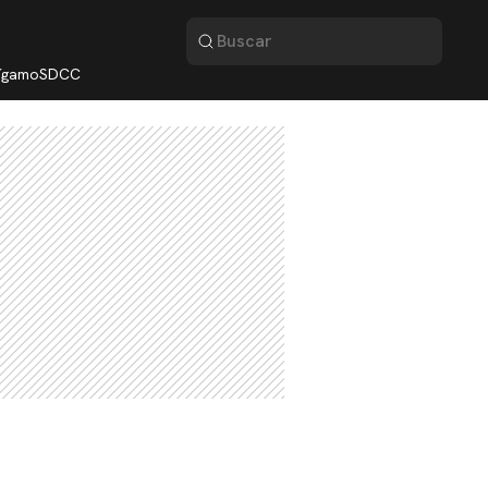
lígamo
SDCC