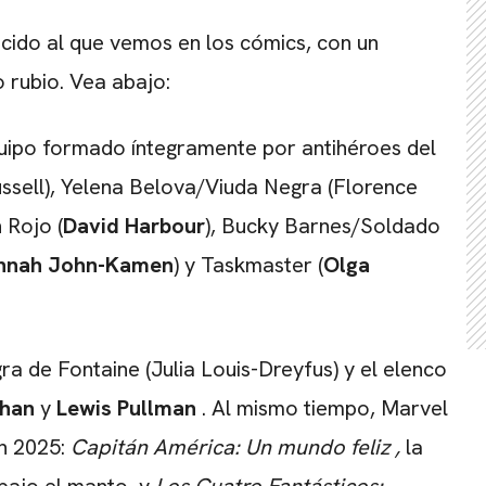
CARREGANDO PUBLICIDADE
cido al que vemos en los cómics, con un
 rubio. Vea abajo:
quipo formado íntegramente por antihéroes del
sell), Yelena Belova/Viuda Negra (Florence
 Rojo (
David Harbour
), Bucky Barnes/Soldado
nnah John-Kamen
) y Taskmaster (
Olga
ra de Fontaine (Julia Louis-Dreyfus) y el elenco
than
y
Lewis Pullman
. Al mismo tiempo, Marvel
en 2025:
Capitán América: Un mundo feliz
,
la