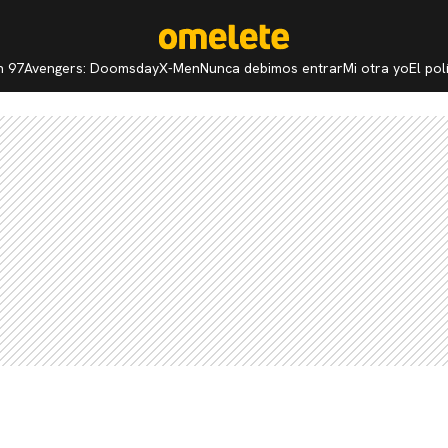
n 97
Avengers: Doomsday
X-Men
Nunca debimos entrar
Mi otra yo
El po