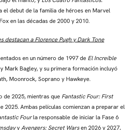
bajo el manto, y
Los Cuatro Fantásticos:
 el debut de la familia de héroes en Marvel
Fox en las décadas de 2000 y 2010.
es destacan a Florence Pugh y Dark Tone
esentados en un número de 1997 de
El Increíble
 y Mark Bagley, y su primera formación incluyó
ath, Moonrock, Soprano y Hawkeye.
yo de 2025, mientras que
Fantastic Four: First
o de 2025. Ambas películas comienzan a preparar el
antastic Four
la responsable de iniciar la Fase 6
omsday
y
Avengers: Secret Wars
en 2026 y 2027,