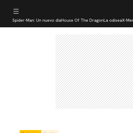
Spider-Man: Un nuevo día
House Of The Dragon
La odisea
X-Me