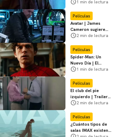
cazador de
1 min de lectura
pedófilos en el
primer póster del
Películas
film
Avatar | James
Cameron sugiere
que está listo para
2 min de lectura
dejar la franquicia
Películas
Spider-Man: Un
Nuevo Día | El
director dice que el
1 min de lectura
equipo de Jackie
Chan no participó
Películas
El club del pie
izquierdo | Trailer
del remake de
2 min de lectura
¿Bailamos? con
Adrián Uribe y
Películas
María León
¿Cuántos tipos de
salas IMAX existen?
Te contamos las
2 min de lectura