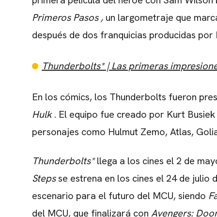
primera película del héroe con Sam Wilson 
Primeros Pasos
,
un largometraje que marca
después de dos franquicias producidas por 
Thunderbolts* | Las primeras impresion
En los cómics, los Thunderbolts fueron pr
Hulk
. El equipo fue creado por Kurt Busiek
personajes como Hulmut Zemo, Atlas, Goli
Thunderbolts*
llega a los cines el 2 de ma
Steps
se estrena en los cines el 24 de juli
escenario para el futuro del MCU, siendo
F
del MCU, que finalizará con
Avengers: Do