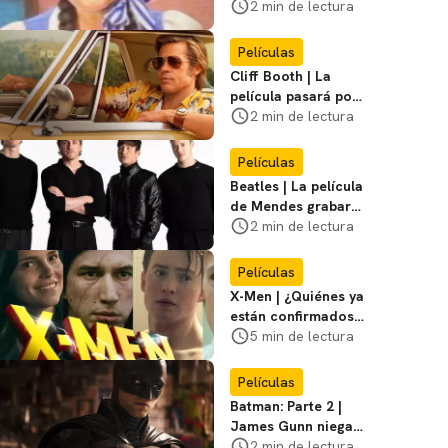
visitar el
2 min de lectura
Campamento
Miasma
Películas
Cliff Booth | La
película pasará por
nuevas filmaciones
2 min de lectura
con un nuevo DF
Películas
Beatles | La película
de Mendes grabará
escenas en la
2 min de lectura
icónica calle
Películas
X-Men | ¿Quiénes ya
están confirmados
en la película de
5 min de lectura
Marvel? Rumoros y
favoritos
Películas
Batman: Parte 2 |
James Gunn niega
que se filme la parte
2 min de lectura