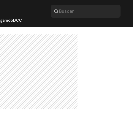
lígamo
SDCC