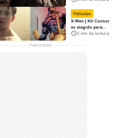
3
Películas
X-Men | Kit Connor
es elegido para
interpretar a
2 min de lectura
Cíclope en la nueva
película
PUBLICIDAD