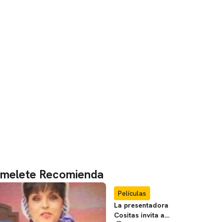
melete Recomienda
Películas
La presentadora
Cositas invita a