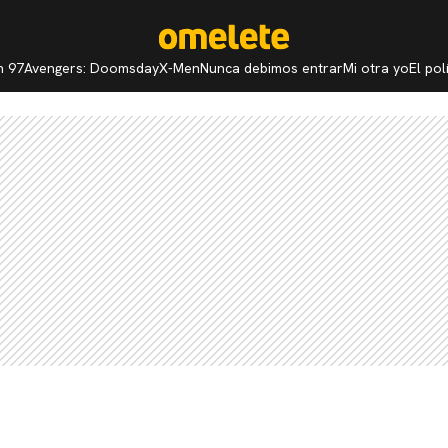
n 97
Avengers: Doomsday
X-Men
Nunca debimos entrar
Mi otra yo
El po