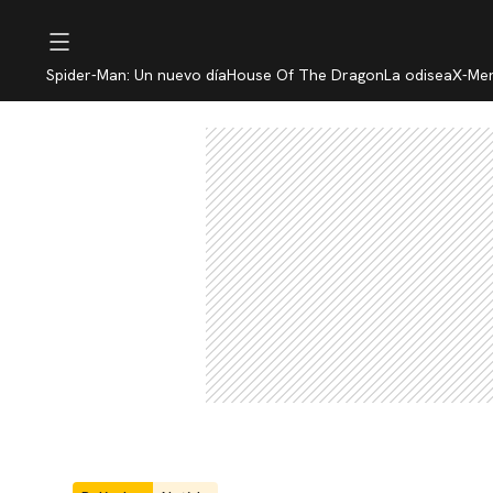
Spider-Man: Un nuevo día
House Of The Dragon
La odisea
X-Me