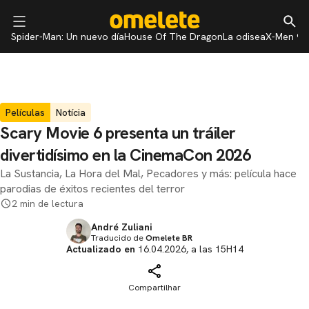
Spider-Man: Un nuevo día
House Of The Dragon
La odisea
X-Men 97
Películas
Notícia
Scary Movie 6 presenta un tráiler
divertidísimo en la CinemaCon 2026
La Sustancia, La Hora del Mal, Pecadores y más: película hace
parodias de éxitos recientes del terror
2 min de lectura
André Zuliani
Traducido de
Omelete BR
Actualizado en
16.04.2026, a las 15H14
Compartilhar