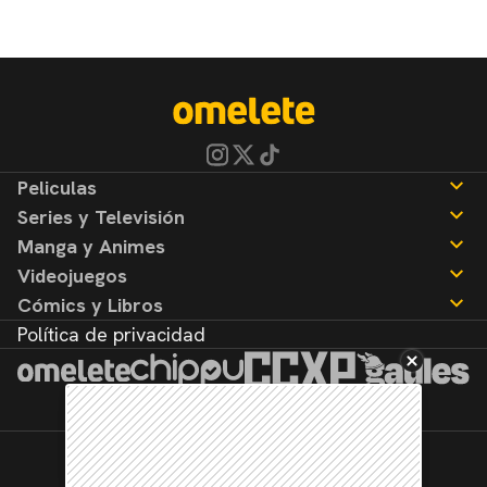
Peliculas
Series y Televisión
Noticias
Manga y Animes
Reseñas
Noticias
Videojuegos
Reseñas
Noticias
Cómics y Libros
Reseñas
Noticias
Política de privacidad
Reseñas
Noticias
Reseñas
©2026. Todos los derechos reservados.