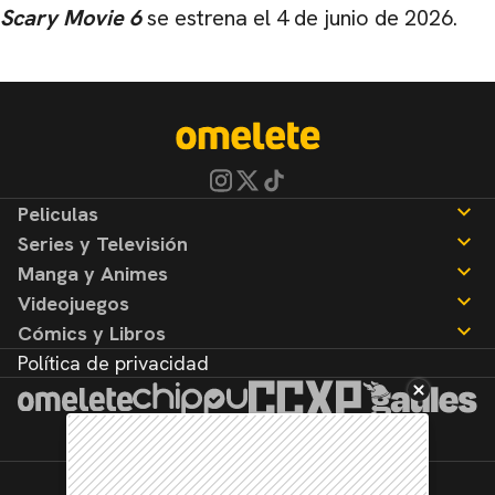
Scary Movie 6
se estrena el 4 de junio de 2026.
Peliculas
Series y Televisión
Noticias
Manga y Animes
Reseñas
Noticias
Videojuegos
Reseñas
Noticias
Cómics y Libros
Reseñas
Noticias
Política de privacidad
Reseñas
Noticias
Reseñas