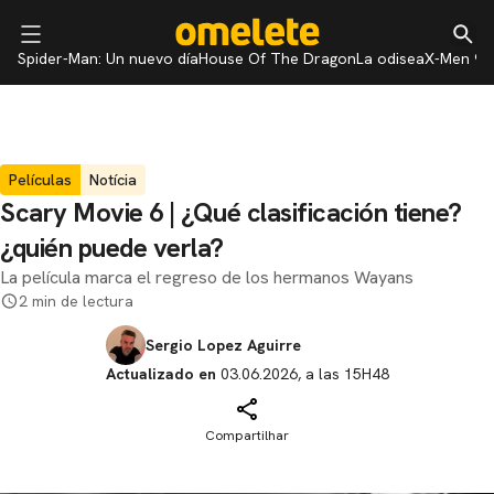
Spider-Man: Un nuevo día
House Of The Dragon
La odisea
X-Men 97
Películas
Notícia
Scary Movie 6 | ¿Qué clasificación tiene?
¿quién puede verla?
La película marca el regreso de los hermanos Wayans
2 min de lectura
Sergio Lopez Aguirre
Actualizado en
03.06.2026, a las 15H48
Compartilhar