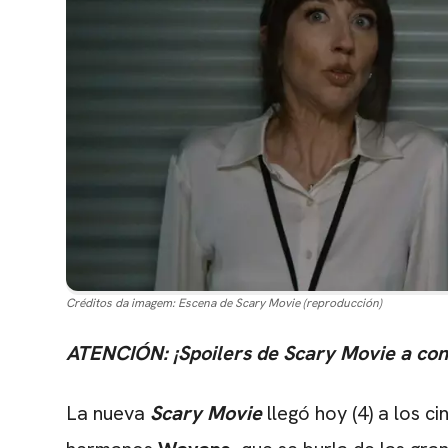
Créditos da imagem:
Escena de Scary Movie (reproducción)
ATENCIÓN: ¡Spoilers de Scary Movie a con
La nueva
Scary Movie
llegó hoy (4) a los c