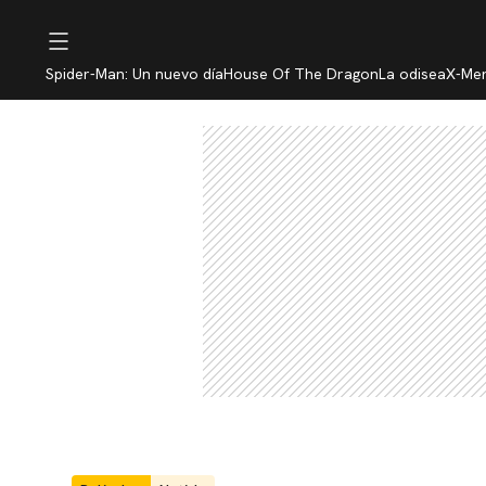
Spider-Man: Un nuevo día
House Of The Dragon
La odisea
X-Me