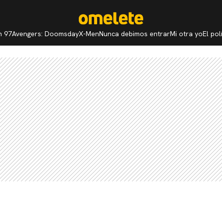
n 97
Avengers: Doomsday
X-Men
Nunca debimos entrar
Mi otra yo
El po