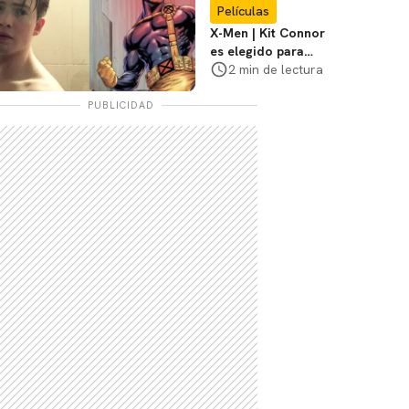
Películas
X-Men | Kit Connor
es elegido para
interpretar a
2 min de lectura
Cíclope en la nueva
película
PUBLICIDAD