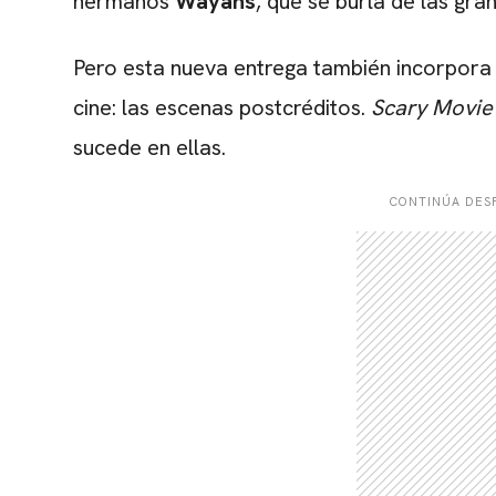
hermanos
Wayans
, que se burla de las gr
Pero esta nueva entrega también incorpora 
cine: las escenas postcréditos.
Scary Movie
sucede en ellas.
CONTINÚA DESP