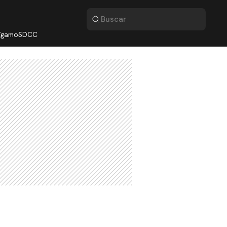
lígamo
SDCC