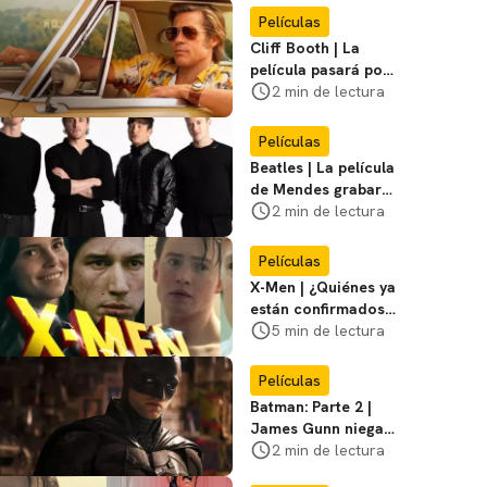
Miasma
Películas
Cliff Booth | La
película pasará por
nuevas filmaciones
2 min de lectura
con un nuevo DF
Películas
Beatles | La película
de Mendes grabará
escenas en la
2 min de lectura
icónica calle
Películas
X-Men | ¿Quiénes ya
están confirmados
en la película de
5 min de lectura
Marvel? Rumoros y
favoritos
Películas
Batman: Parte 2 |
James Gunn niega
que se filme la parte
2 min de lectura
3