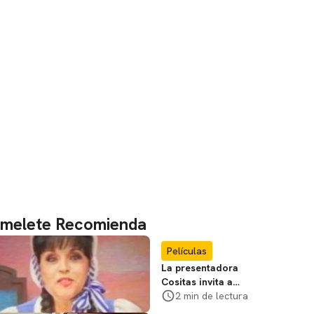
melete Recomienda
Películas
La presentadora
Cositas invita a
visitar el
2 min de lectura
Campamento