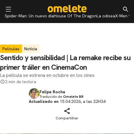
Spider-Man: Un nuevo día
House Of The Dragon
La odisea
X-Men 97
Películas
Notícia
Sentido y sensibilidad | La remake recibe su
primer tráiler en CinemaCon
La película se estrena en octubre en los cines
2 min de lectura
Felipe Rocha
Traducido de
Omelete BR
Actualizado en
15.04.2026, a las 22H34
Compartilhar