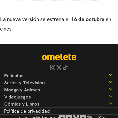
La nueva versión se estrena el
16 de octubre
en
cines.
Peliculas
Series y Televisión
Noticias
Manga y Animes
Reseñas
Noticias
Videojuegos
Reseñas
Noticias
Cómics y Libros
Reseñas
Noticias
Política de privacidad
Reseñas
Noticias