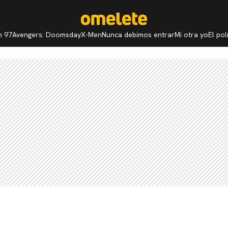
n 97
Avengers: Doomsday
X-Men
Nunca debimos entrar
Mi otra yo
El po