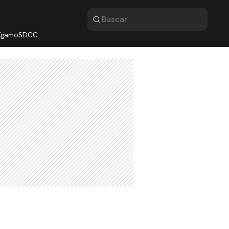
lígamo
SDCC