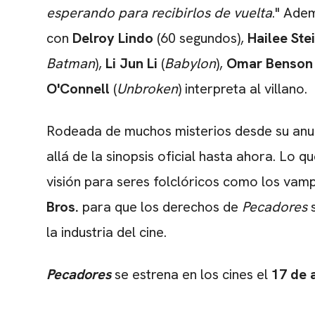
esperando para recibirlos de vuelta
."
Adem
con
Delroy Lindo
(60 segundos),
Hailee Ste
Batman
),
Li Jun Li
(
Babylon
),
Omar Benson 
O'Connell
(
Unbroken
) interpreta al villano.
Rodeada de muchos misterios desde su anun
allá de la sinopsis oficial hasta ahora. Lo
visión para seres folclóricos como los vam
Bros.
para que los derechos de
Pecadores
la industria del cine.
Pecadores
se estrena en los cines el
17 de 