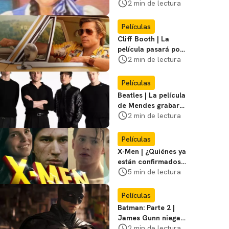
visitar el
2 min de lectura
Campamento
Miasma
Películas
Cliff Booth | La
película pasará por
nuevas filmaciones
2 min de lectura
con un nuevo DF
Películas
Beatles | La película
de Mendes grabará
escenas en la
2 min de lectura
icónica calle
Películas
X-Men | ¿Quiénes ya
están confirmados
en la película de
5 min de lectura
Marvel? Rumoros y
favoritos
Películas
Batman: Parte 2 |
James Gunn niega
que se filme la parte
2 min de lectura