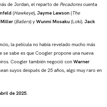
ás de Jordan, el reparto de
Pecadores
cuenta
infeld
(
Hawkeye
),
Jayme Lawson
(
The
Miller
(
Ballers
) y
Wunmi Mosaku
(Loki).
Jack
cio, la película no había revelado mucho más
 que se sabe es que Coogler propone una nueva
piros. Coogler también negoció con
Warner
sean suyos después de 25 años, algo muy raro en
abril de 2025
.