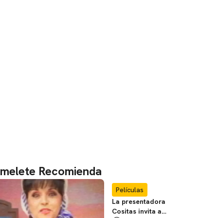
melete Recomienda
Películas
La presentadora
Cositas invita a