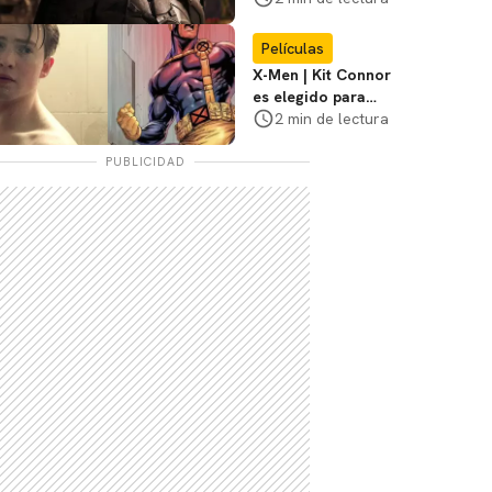
3
Películas
X-Men | Kit Connor
es elegido para
interpretar a
2 min de lectura
Cíclope en la nueva
película
PUBLICIDAD