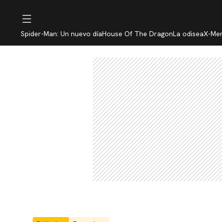
Spider-Man: Un nuevo día
House Of The Dragon
La odisea
X-Me