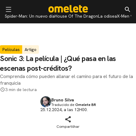
Spider-Man: Un nuevo día
House Of The Dragon
La odisea
X-Men 97
Películas
Artigo
Sonic 3: La película | ¿Qué pasa en las
escenas post-créditos?
Comprenda cómo pueden allanar el camino para el futuro de la
franquicia
3 min de lectura
Bruno Silva
Traducido de
Omelete BR
25.12.2024, a las 12H00.
Compartilhar