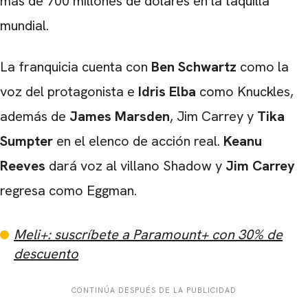
más de 700 millones de dólares en la taquilla
mundial.
La franquicia cuenta con
Ben Schwartz
como la
voz del protagonista e
Idris Elba
como Knuckles,
además de
James Marsden
, Jim Carrey y
Tika
Sumpter
en el elenco de acción real.
Keanu
Reeves
dará voz al villano Shadow y
Jim Carrey
regresa como Eggman.
Meli+: suscríbete a Paramount+ con 30% de
descuento
CONTINÚA DESPUÉS DE LA PUBLICIDAD