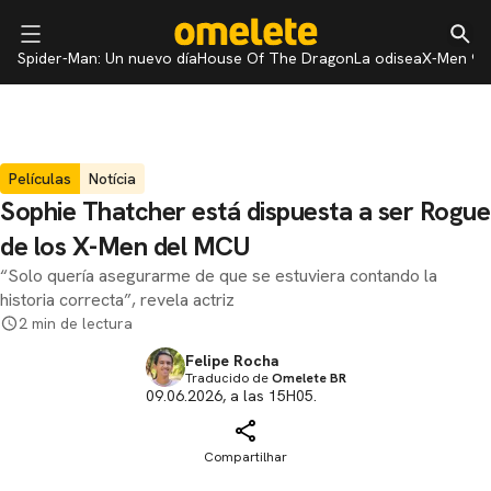
Spider-Man: Un nuevo día
House Of The Dragon
La odisea
X-Men 97
Películas
Notícia
Sophie Thatcher está dispuesta a ser Rogue
de los X-Men del MCU
“Solo quería asegurarme de que se estuviera contando la
historia correcta”, revela actriz
2 min de lectura
Felipe Rocha
Traducido de
Omelete BR
09.06.2026, a las 15H05.
Compartilhar