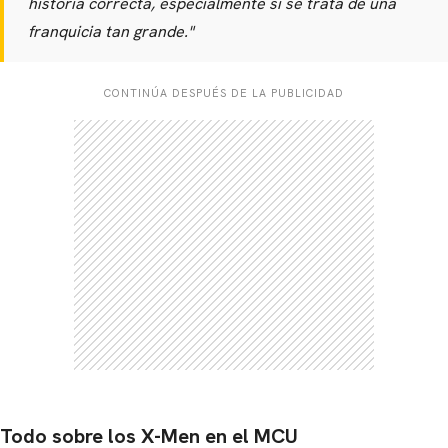
historia correcta, especialmente si se trata de una
franquicia tan grande."
CONTINÚA DESPUÉS DE LA PUBLICIDAD
Todo sobre los X-Men en el MCU
CARREGANDO PUBLICIDADE