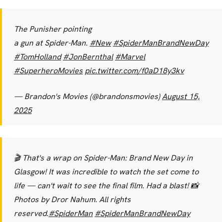
The Punisher pointing
a gun at Spider-Man.
#New
#SpiderManBrandNewDay
#TomHolland
#JonBernthal
#Marvel
#SuperheroMovies
pic.twitter.com/f0aD18y3kv
— Brandon's Movies (@brandonsmovies)
August 15,
2025
🎬 That's a wrap on Spider-Man: Brand New Day in
Glasgow! It was incredible to watch the set come to
life — can't wait to see the final film. Had a blast! 📸
Photos by Dror Nahum. All rights
reserved.
#SpiderMan
#SpiderManBrandNewDay