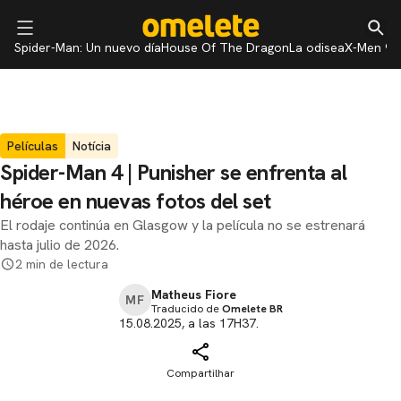
Spider-Man: Un nuevo día
House Of The Dragon
La odisea
X-Men 97
Películas
Notícia
Spider-Man 4 | Punisher se enfrenta al
héroe en nuevas fotos del set
El rodaje continúa en Glasgow y la película no se estrenará
hasta julio de 2026.
2 min de lectura
Matheus Fiore
MF
Traducido de
Omelete BR
15.08.2025, a las 17H37.
Compartilhar