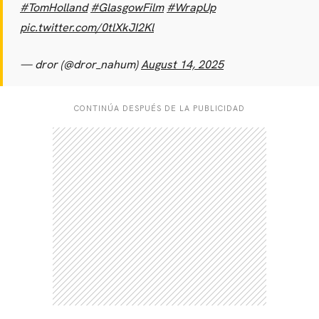
#TomHolland
#GlasgowFilm
#WrapUp
pic.twitter.com/0tlXkJI2Kl
— dror (@dror_nahum)
August 14, 2025
CONTINÚA DESPUÉS DE LA PUBLICIDAD