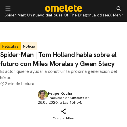
Spider-Man: Un nuevo día
House Of The Dragon
La odisea
X-Men 97
Películas
Notícia
Spider-Man | Tom Holland habla sobre el
futuro con Miles Morales y Gwen Stacy
El actor quiere ayudar a construir la próxima generación del
héroe
2 min de lectura
Felipe Rocha
Traducido de
Omelete BR
28.05.2026, a las 15H54.
Compartilhar