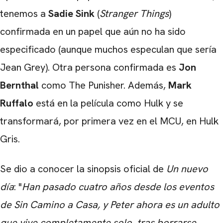
tenemos a
Sadie Sink
(
Stranger Things
)
confirmada en un papel que aún no ha sido
CARREGANDO PUBLICIDADE
especificado (aunque muchos especulan que sería
Jean Grey). Otra persona confirmada es
Jon
Bernthal
como The Punisher. Además,
Mark
Ruffalo
está en la película como Hulk y se
transformará, por primera vez en el MCU, en Hulk
Gris.
Se dio a conocer la sinopsis oficial de
Un nuevo
día
: "
Han pasado cuatro años desde los eventos
de Sin Camino a Casa, y Peter ahora es un adulto
que vive completamente solo, tras borrarse