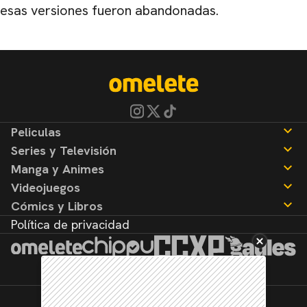
esas versiones fueron abandonadas.
Peliculas
Series y Televisión
Noticias
Manga y Animes
Reseñas
Noticias
Videojuegos
Reseñas
Noticias
Cómics y Libros
Reseñas
Noticias
Política de privacidad
Reseñas
Noticias
Reseñas