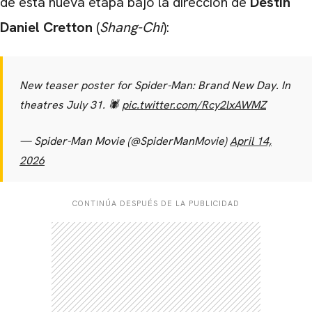
de esta nueva etapa bajo la dirección de
Destin
Daniel Cretton
(
Shang-Chi
):
New teaser poster for Spider-Man: Brand New Day. In
theatres July 31. 🕷️
pic.twitter.com/Rcy2lxAWMZ
— Spider-Man Movie (@SpiderManMovie)
April 14,
2026
CONTINÚA DESPUÉS DE LA PUBLICIDAD