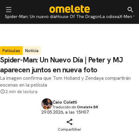
Spider-Man: Un nuevo día
House Of The Dragon
La odisea
X-Men 97
Películas
Notícia
Spider-Man: Un Nuevo Día | Peter y MJ
aparecen juntos en nueva foto
La imagen confirma que Tom Holland y Zendaya compartirán
escenas en la película
2 min de lectura
Caio Coletti
Traducido de
Omelete BR
29.05.2026, a las 15H07.
Compartilhar