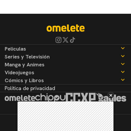
Peliculas
Series y Televisión
Noticias
Manga y Animes
Reseñas
Noticias
Videojuegos
Reseñas
Noticias
Cómics y Libros
Reseñas
Noticias
Política de privacidad
Reseñas
Noticias
Reseñas
©2026. Todos los derechos reservados.