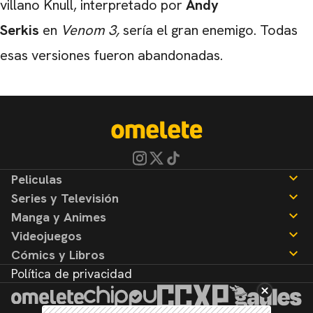
villano Knull, interpretado por
Andy
Serkis
en
Venom 3,
sería el gran enemigo. Todas
esas versiones fueron abandonadas.
Peliculas
Series y Televisión
Noticias
Manga y Animes
Reseñas
Noticias
Videojuegos
Reseñas
Noticias
Cómics y Libros
Reseñas
Noticias
Política de privacidad
Reseñas
Noticias
Reseñas