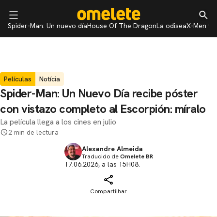
Spider-Man: Un nuevo día
House Of The Dragon
La odisea
X-Men 97
Películas
Notícia
Spider-Man: Un Nuevo Día recibe póster
con vistazo completo al Escorpión: míralo
La película llega a los cines en julio
2 min de lectura
Alexandre Almeida
Traducido de
Omelete BR
17.06.2026, a las 15H08.
Compartilhar