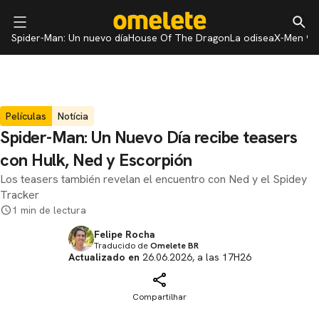
Spider-Man: Un nuevo día
House Of The Dragon
La odisea
X-Men 97
Películas
Notícia
Spider-Man: Un Nuevo Día recibe teasers
con Hulk, Ned y Escorpión
Los teasers también revelan el encuentro con Ned y el Spidey
Tracker
1 min de lectura
Felipe Rocha
Traducido de
Omelete BR
Actualizado en
26.06.2026, a las 17H26
Compartilhar