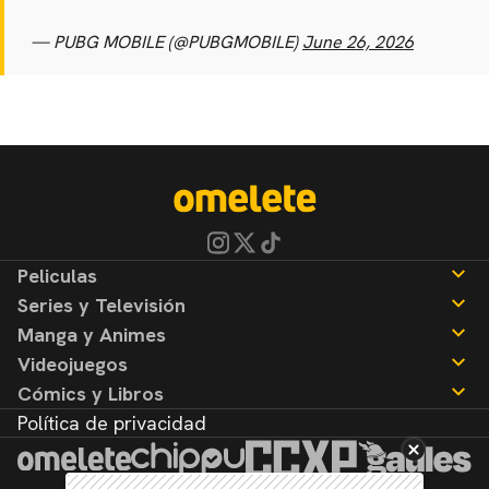
— PUBG MOBILE (@PUBGMOBILE)
June 26, 2026
Peliculas
Series y Televisión
Noticias
Manga y Animes
Reseñas
Noticias
Videojuegos
Reseñas
Noticias
Cómics y Libros
Reseñas
Noticias
Política de privacidad
Reseñas
Noticias
Reseñas