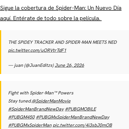
Sigue la cobertura de Spider-Man: Un Nuevo Día
aquí. Entérate de todo sobre la película.
THE SPIDEY TRACKER AND SPIDER-MAN MEETS NED
pic.twitter.com/uORVtrTdF1
— juan (@JuanEditzs)
June 26, 2026
Fight with Spider-Man™ Powers
Stay tuned.
@SpiderManMovie
#SpiderManBrandNewDay
#PUBGMOBILE
#PUBGM450
#PUBGMxSpiderManBrandNewDay
#PUBGMxSpiderMan
pic.twitter.com/4i3sbJ0mOB