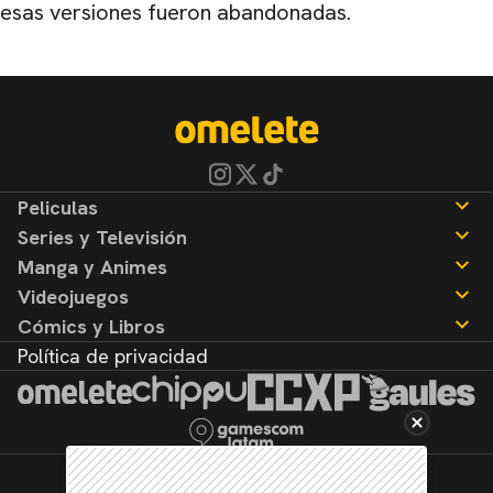
esas versiones fueron abandonadas.
Peliculas
Series y Televisión
Noticias
Manga y Animes
Reseñas
Noticias
Videojuegos
Reseñas
Noticias
Cómics y Libros
Reseñas
Noticias
Política de privacidad
Reseñas
Noticias
Reseñas
©2026. Todos los derechos reservados.