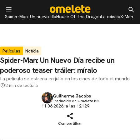
Spider-Man: Un nuevo día
House Of The Dragon
La odisea
X-Men 97
Películas
Notícia
Spider-Man: Un Nuevo Día recibe un
poderoso teaser tráiler: míralo
La película se estrena en julio en los cines de todo el mundo
2 min de lectura
Guilherme Jacobs
Traducido de
Omelete BR
11.06.2026, a las 12H29.
Compartilhar