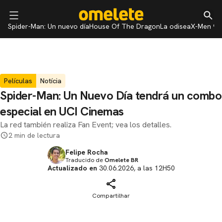
Spider-Man: Un nuevo día
House Of The Dragon
La odisea
X-Men 97
Películas
Notícia
Spider-Man: Un Nuevo Día tendrá un combo
especial en UCI Cinemas
La red también realiza Fan Event; vea los detalles.
2 min de lectura
Felipe Rocha
Traducido de
Omelete BR
Actualizado en
30.06.2026, a las 12H50
Compartilhar