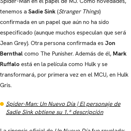
Spider-Man en el papel de MJ. Como novedades,
tenemos a
Sadie Sink
(
Stranger Things
)
confirmada en un papel que aún no ha sido
especificado (aunque muchos especulan que será
Jean Grey). Otra persona confirmada es
Jon
Bernthal
como The Punisher. Además de él,
Mark
Ruffalo
está en la película como Hulk y se
CARREGANDO PUBLICIDADE
transformará, por primera vez en el MCU, en Hulk
Gris.
Spider-Man: Un Nuevo Día | El personaje de
Sadie Sink obtiene su 1.ª descripción
La sinopsis oficial de
Un Nuevo Día
fue revelada: