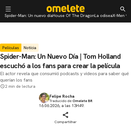
Spider-Man: Un nuevo día
House Of The Dragon
La odisea
X-Men 97
Películas
Notícia
Spider-Man: Un Nuevo Día | Tom Holland
escuchó a los fans para crear la película
El actor revela que consumió podcasts y videos para saber qué
querían los fans
2 min de lectura
Felipe Rocha
Traducido de
Omelete BR
16.06.2026, a las 13H49.
Compartilhar