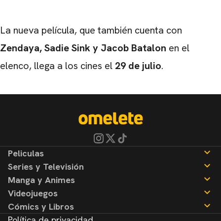
La nueva película, que también cuenta con
Zendaya, Sadie Sink y Jacob Batalon
en el
elenco, llega a los cines el
29 de julio
.
Peliculas
Series y Televisión
Noticias
Manga y Animes
Reseñas
Noticias
Videojuegos
Reseñas
Noticias
Cómics y Libros
Reseñas
Noticias
Política de privacidad