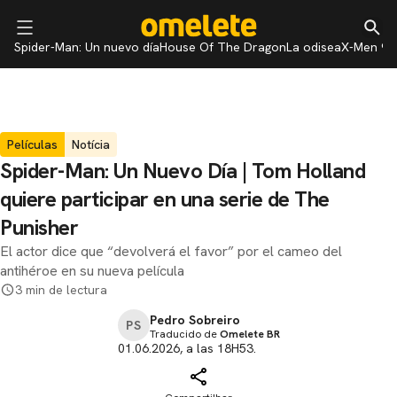
Spider-Man: Un nuevo día
House Of The Dragon
La odisea
X-Men 97
Películas
Notícia
Spider-Man: Un Nuevo Día | Tom Holland
quiere participar en una serie de The
Punisher
El actor dice que “devolverá el favor” por el cameo del
antihéroe en su nueva película
3 min de lectura
Pedro Sobreiro
PS
Traducido de
Omelete BR
01.06.2026, a las 18H53.