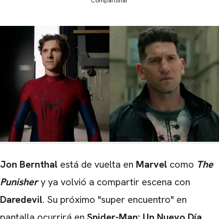
Compartilhar
Jon Bernthal
está de vuelta en
Marvel
como
The
Punisher
y ya volvió a compartir escena con
Daredevil
. Su próximo "super encuentro" en
pantalla ocurrirá en
Spider-Man: Un Nuevo Día
,