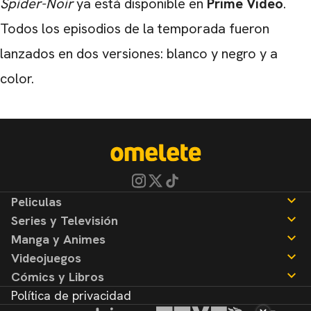
Spider-Noir
ya está disponible en
Prime Video
.
Todos los episodios de la temporada fueron
lanzados en dos versiones: blanco y negro y a
color.
Peliculas
Series y Televisión
Noticias
Manga y Animes
Reseñas
Noticias
Videojuegos
Reseñas
Noticias
Cómics y Libros
Reseñas
Noticias
Política de privacidad
Reseñas
Noticias