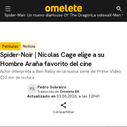
Spider-Man: Un nuevo día
House Of The Dragon
La odisea
X-Men 97
Películas
Notícia
Spider-Noir | Nicolas Cage elige a su
Hombre Araña favorito del cine
Actor interpreta a Ben Reilly en la nueva serie de Prime Video
2 min de lectura
Pedro Sobreiro
PS
Traducido de
Omelete BR
Actualizado en
02.06.2026, a las 12H41
Compartilhar