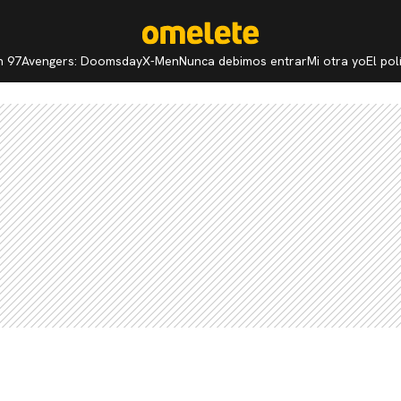
n 97
Avengers: Doomsday
X-Men
Nunca debimos entrar
Mi otra yo
El po