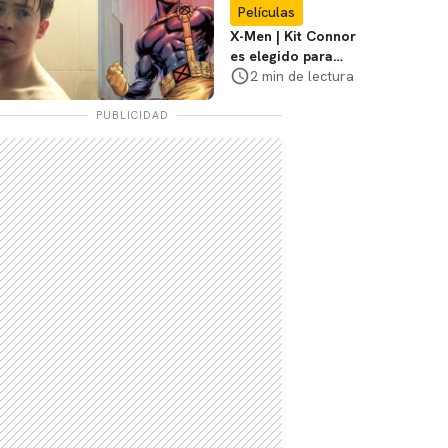
Películas
X-Men | Kit Connor
es elegido para
interpretar a
2 min de lectura
Cíclope en la nueva
película
PUBLICIDAD