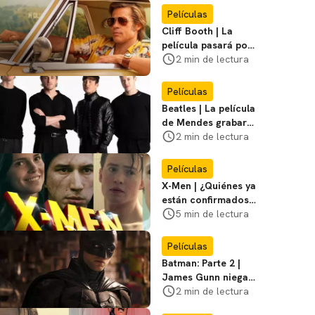
Miasma
Películas
Cliff Booth | La
película pasará por
nuevas filmaciones
2 min de lectura
con un nuevo DF
Películas
Beatles | La película
de Mendes grabará
escenas en la
2 min de lectura
icónica calle
Películas
X-Men | ¿Quiénes ya
están confirmados
en la película de
5 min de lectura
Marvel? Rumoros y
favoritos
Películas
Batman: Parte 2 |
James Gunn niega
que se filme la parte
2 min de lectura
3