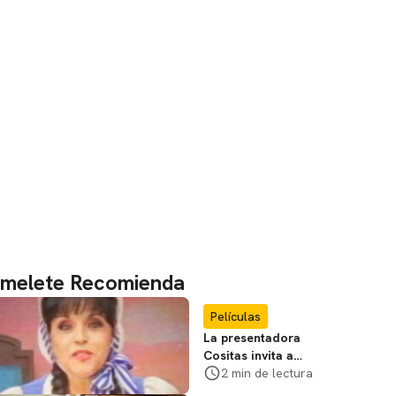
melete Recomienda
Películas
La presentadora
Cositas invita a
visitar el
2 min de lectura
Campamento