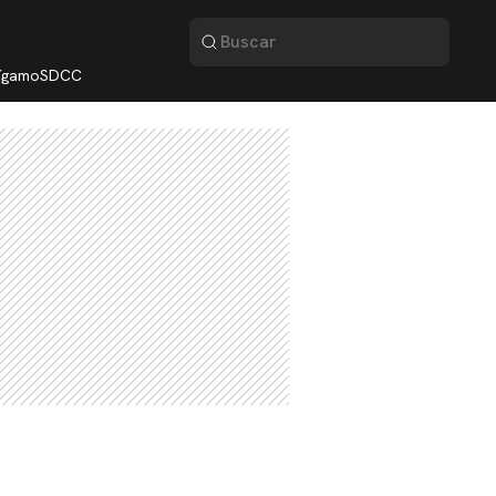
lígamo
SDCC