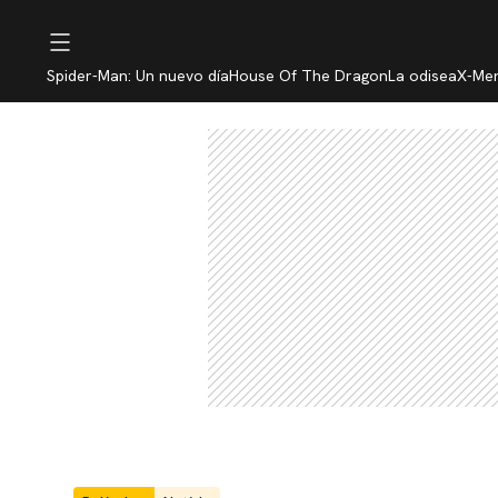
Spider-Man: Un nuevo día
House Of The Dragon
La odisea
X-Me