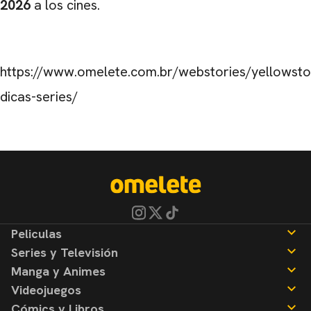
2026
a los cines.
https://www.omelete.com.br/webstories/yellowsto
dicas-series/
Peliculas
Series y Televisión
Noticias
Manga y Animes
Reseñas
Noticias
Videojuegos
Reseñas
Noticias
Cómics y Libros