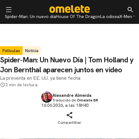
Spider-Man: Un nuevo día
House Of The Dragon
La odisea
X-Men 97
Películas
Notícia
Spider‑Man: Un Nuevo Día | Tom Holland y
Jon Bernthal aparecen juntos en video
La preventa en EE. UU. ya tiene fecha
2 min de lectura
Alexandre Almeida
Traducido de
Omelete BR
16.06.2026, a las 18H40.
Compartilhar