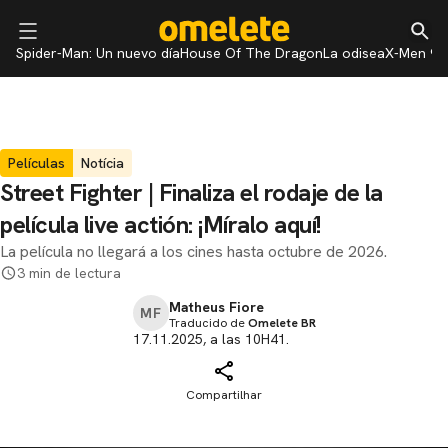
Spider-Man: Un nuevo día
House Of The Dragon
La odisea
X-Men 97
Películas
Notícia
Street Fighter | Finaliza el rodaje de la
película live actión: ¡Míralo aquí!
La película no llegará a los cines hasta octubre de 2026.
3 min de lectura
Matheus Fiore
MF
Traducido de
Omelete BR
17.11.2025, a las 10H41.
Compartilhar