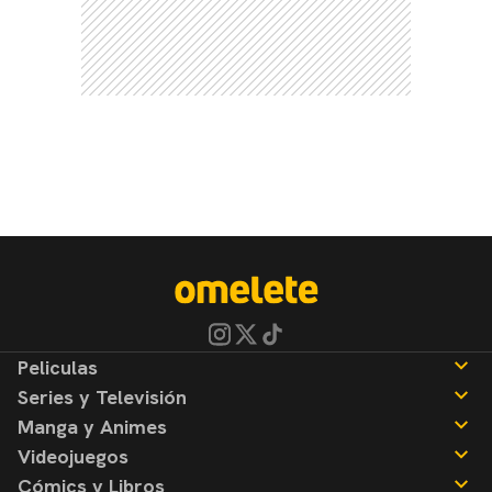
Peliculas
Series y Televisión
Noticias
Manga y Animes
Reseñas
Noticias
Videojuegos
Reseñas
Noticias
Cómics y Libros