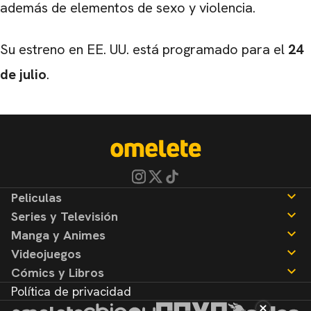
además de elementos de sexo y violencia.
Su estreno en EE. UU. está programado para el
24
de julio
.
Peliculas
Series y Televisión
Noticias
Manga y Animes
Reseñas
Noticias
Videojuegos
Reseñas
Noticias
Cómics y Libros
Reseñas
Noticias
Política de privacidad
Reseñas
Noticias