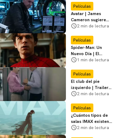
primer póster del
Películas
film
Avatar | James
Cameron sugiere
que está listo para
2 min de lectura
dejar la franquicia
Películas
Spider-Man: Un
Nuevo Día | El
director dice que el
1 min de lectura
equipo de Jackie
Chan no participó
Películas
El club del pie
izquierdo | Trailer
del remake de
2 min de lectura
¿Bailamos? con
Adrián Uribe y
Películas
María León
¿Cuántos tipos de
salas IMAX existen?
Te contamos las
2 min de lectura
diferencias