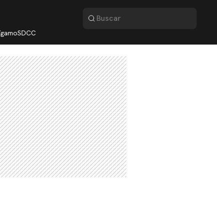
lígamo
SDCC