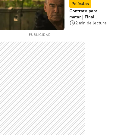
Películas
Contrato para
matar | Final
explicado, ¿Qué
2 min de lectura
pasó realmente con
Stan y Beggar?
PUBLICIDAD