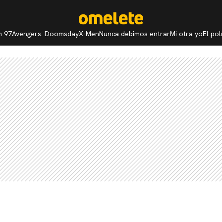
n 97
Avengers: Doomsday
X-Men
Nunca debimos entrar
Mi otra yo
El po