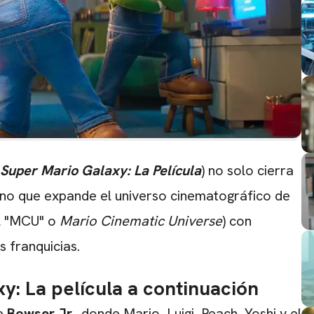
Super Mario Galaxy: La Película
) no solo cierra
sino que expande el universo cinematográfico de
l "MCU" o
Mario Cinematic Universe
) con
 franquicias.
y: La película a continuación
de
Bowser Jr.
, donde Mario, Luigi, Peach, Yoshi y el