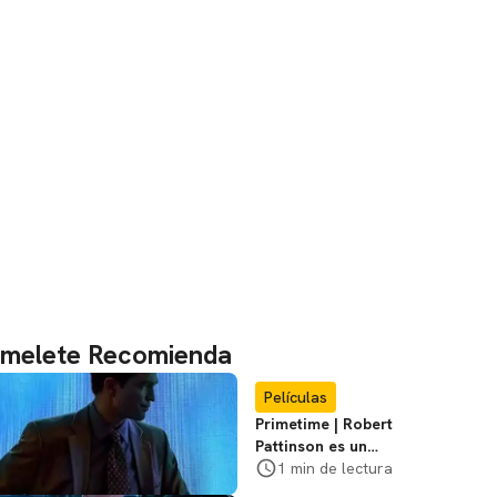
melete Recomienda
Películas
Primetime | Robert
Pattinson es un
cazador de
1 min de lectura
pedófilos en el