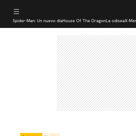
Spider-Man: Un nuevo día
House Of The Dragon
La odisea
X-Me