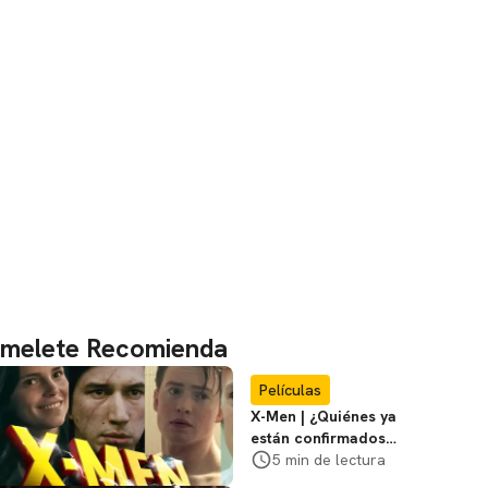
melete Recomienda
Películas
X-Men | ¿Quiénes ya
están confirmados
en la película de
5 min de lectura
Marvel? Rumoros y