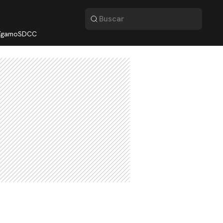
lígamo
SDCC