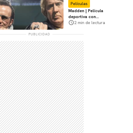
Películas
Madden | Película
deportiva con
Nicolas Cage tendrá
2 min de lectura
estreno limitado en
cines
PUBLICIDAD