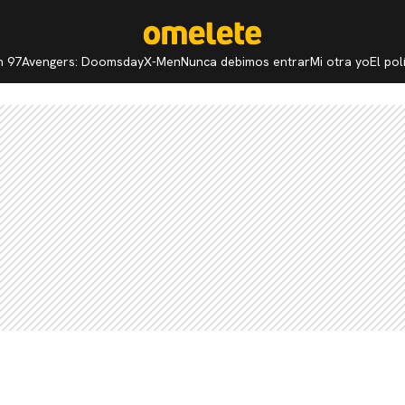
n 97
Avengers: Doomsday
X-Men
Nunca debimos entrar
Mi otra yo
El po