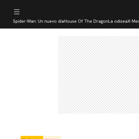
Spider-Man: Un nuevo día
House Of The Dragon
La odisea
X-Me