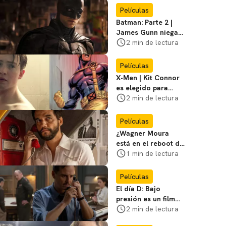
favoritos
Películas
Batman: Parte 2 |
James Gunn niega
que se filme la parte
2 min de lectura
3
Películas
X-Men | Kit Connor
es elegido para
interpretar a
2 min de lectura
Cíclope en la nueva
película
Películas
¿Wagner Moura
está en el reboot de
X-Men? El actor lo
1 min de lectura
aclara
Películas
El día D: Bajo
presión es un film
bélico distinto lleno
2 min de lectura
de tensión